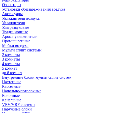
Рециркуляторы
Озонаторы
Установки обеззараживания воздуха
Аксессуары
Увлажнители воздуха
Увлажнители
Ультразвуковые
Традиционные
Арома-увлажнители
Промышленные
Мойки воздуха
Мульти сплит системы
2 комнаты
3 комнаты
4 комнаты
5 комнат
до 8 комнат
Внутренние блоки мульти сплит систем
Настенные
Кассетные
Напольно-потолочные
Колонные
Канальные
VRV/VRF системы
Наружные блоки