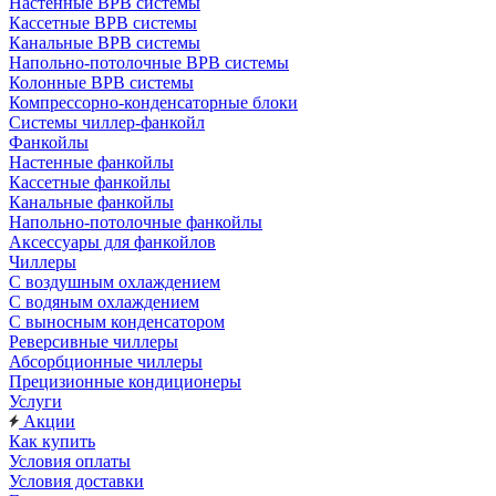
Настенные ВРВ системы
Кассетные ВРВ системы
Канальные ВРВ системы
Напольно-потолочные ВРВ системы
Колонные ВРВ системы
Компрессорно-конденсаторные блоки
Системы чиллер-фанкойл
Фанкойлы
Настенные фанкойлы
Кассетные фанкойлы
Канальные фанкойлы
Напольно-потолочные фанкойлы
Аксессуары для фанкойлов
Чиллеры
С воздушным охлаждением
С водяным охлаждением
С выносным конденсатором
Реверсивные чиллеры
Абсорбционные чиллеры
Прецизионные кондиционеры
Услуги
Акции
Как купить
Условия оплаты
Условия доставки