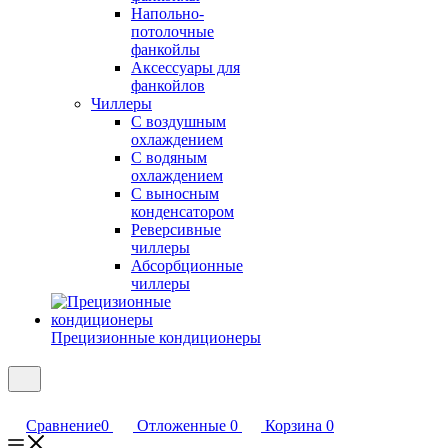
Напольно-
потолочные
фанкойлы
Аксессуары для
фанкойлов
Чиллеры
С воздушным
охлаждением
С водяным
охлаждением
С выносным
конденсатором
Реверсивные
чиллеры
Абсорбционные
чиллеры
Прецизионные кондиционеры
Сравнение
0
Отложенные
0
Корзина
0