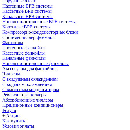
Наружные блоки
Настенные ВРВ системы
Кассетные ВРВ системы
Канальные ВРВ системы
Напольно-потолочные ВРВ системы
Колонные ВРВ системы
Компрессорно-конденсаторные блоки
Системы чиллер-фанкойл
Фанкойлы
Настенные фанкойлы
Кассетные фанкойлы
Канальные фанкойлы
Напольно-потолочные фанкойлы
Аксессуары для фанкойлов
Чиллеры
С воздушным охлаждением
С водяным охлаждением
С выносным конденсатором
Реверсивные чиллеры
Абсорбционные чиллеры
Прецизионные кондиционеры
Услуги
Акции
Как купить
Условия оплаты