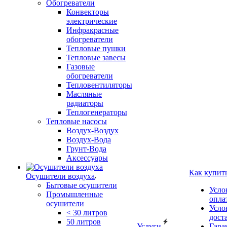
Обогреватели
Конвекторы
электрические
Инфракрасные
обогреватели
Тепловые пушки
Тепловые завесы
Газовые
обогреватели
Тепловентиляторы
Масляные
радиаторы
Теплогенераторы
Тепловые насосы
Воздух-Воздух
Воздух-Вода
Грунт-Вода
Аксессуары
Как купит
Осушители воздуха
Бытовые осушители
Усло
Промышленные
опла
осушители
Усло
< 30 литров
дост
50 литров
Услуги
Гара