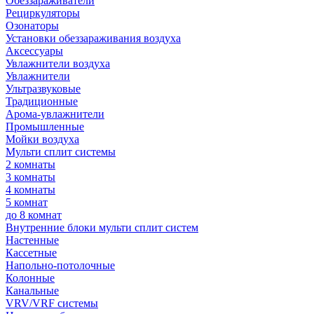
Обеззараживатели
Рециркуляторы
Озонаторы
Установки обеззараживания воздуха
Аксессуары
Увлажнители воздуха
Увлажнители
Ультразвуковые
Традиционные
Арома-увлажнители
Промышленные
Мойки воздуха
Мульти сплит системы
2 комнаты
3 комнаты
4 комнаты
5 комнат
до 8 комнат
Внутренние блоки мульти сплит систем
Настенные
Кассетные
Напольно-потолочные
Колонные
Канальные
VRV/VRF системы