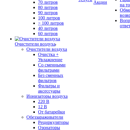
70 литров
Акции
на т
80 литров
Обме
90 литров
возв
100 литров
Вопр
> 100 литров
отве
40 литров
60 литров
Очистители воздуха
Очистители воздуха
Очистка +
Увлажнение
Cо сменными
фильтрами
Без сменных
фильтров
Фильтры и
аксессуары
Ионизаторы воздуха
220 В
12 В
От батарейки
Обеззараживатели
Рециркуляторы
Озонаторы